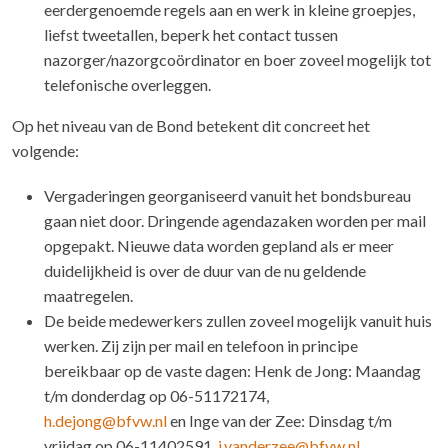
eerdergenoemde regels aan en werk in kleine groepjes,
liefst tweetallen, beperk het contact tussen
nazorger/nazorgcoördinator en boer zoveel mogelijk tot
telefonische overleggen.
Op het niveau van de Bond betekent dit concreet het
volgende:
Vergaderingen georganiseerd vanuit het bondsbureau
gaan niet door. Dringende agendazaken worden per mail
opgepakt. Nieuwe data worden gepland als er meer
duidelijkheid is over de duur van de nu geldende
maatregelen.
De beide medewerkers zullen zoveel mogelijk vanuit huis
werken. Zij zijn per mail en telefoon in principe
bereikbaar op de vaste dagen: Henk de Jong: Maandag
t/m donderdag op 06-51172174,
h.dejong@bfvw.nl
en Inge van der Zee: Dinsdag t/m
vrijdag op 06-11402591,
i.vanderzee@bfvw.nl